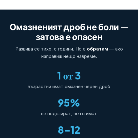
Омазненият дроб не боли —
затова е опасен
Развива се тихо, с години. Но е
обратим
— ако
направиш нещо навреме.
1 от 3
възрастни имат омазнен черен дроб
95%
не подозират, че го имат
8–12