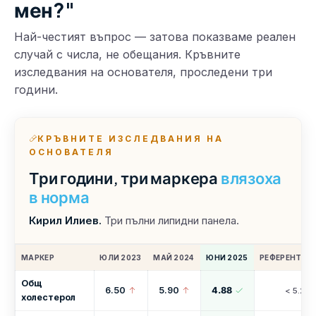
мен?"
Най-честият въпрос — затова показваме реален
случай с числа, не обещания. Кръвните
изследвания на основателя, проследени три
години.
КРЪВНИТЕ ИЗСЛЕДВАНИЯ НА
ОСНОВАТЕЛЯ
Три години, три маркера
влязоха
в норма
Кирил Илиев.
Три пълни липидни панела.
МАРКЕР
ЮЛИ 2023
МАЙ 2024
ЮНИ 2025
РЕФЕРЕНТНИ
Общ
6.50
5.90
4.88
< 5.20
холестерол