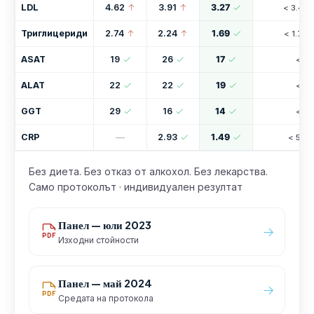
LDL
4.62
3.91
3.27
< 3.40
Триглицериди
2.74
2.24
1.69
< 1.70
ASAT
19
26
17
< 40
ALAT
22
22
19
< 45
GGT
29
16
14
< 38
CRP
—
2.93
1.49
< 5.0
Без диета. Без отказ от алкохол. Без лекарства.
Само протоколът · индивидуален резултат
Панел — юли 2023
Изходни стойности
Панел — май 2024
Средата на протокола