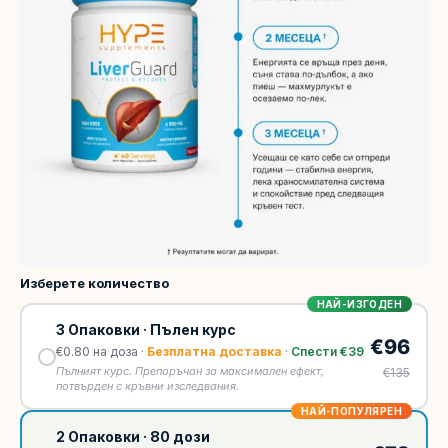
Изберете количество
НАЙ-ИЗГОДЕН
3 Опаковки · Пълен курс
€96
€0.80 на доза ·
Безплатна доставка
·
Спести €39
Пълният курс. Препоръчан за максимален ефект,
€135
потвърден с кръвни изследвания.
НАЙ-ПОПУЛЯРЕН
2 Опаковки · 80 дози