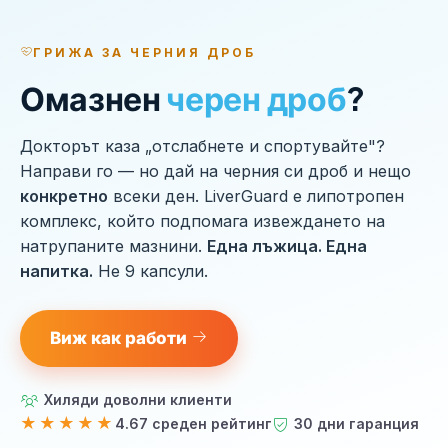
ГРИЖА ЗА ЧЕРНИЯ ДРОБ
Омазнен
черен дроб
?
Докторът каза „отслабнете и спортувайте"?
Направи го — но дай на черния си дроб и нещо
конкретно
всеки ден. LiverGuard е липотропен
комплекс, който подпомага извеждането на
натрупаните мазнини.
Една лъжица. Една
напитка.
Не 9 капсули.
Виж как работи
Хиляди доволни клиенти
★★★★★
4.67 среден рейтинг
30 дни гаранция