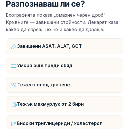
Разпознаваш ли се?
Ехографията показа „омазнен черен дроб".
Кръвните — завишени стойности. Лекарят каза
какво да
спреш
, но не и какво да
правиш
.
Завишени ASAT, ALAT, GGT
Умора още преди обяд
Тежест след хранене
Тежък махмурлук от 2 бири
Високи триглицериди / холестерол