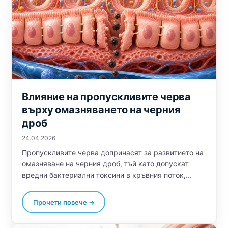
Влияние на пропускливите черва
върху омазняването на черния
дроб
24.04.2026
Пропускливите черва допринасят за развитието на
омазняване на черния дроб, тъй като допускат
вредни бактериални токсини в кръвния поток,
което предизвиква възпаление на черния дроб.
Холин, инозитол, метионин и таурин могат да
Прочети повече →
помогнат за освобождаване на натрупените в
черния дроб мазнини, подпомагайки метаболизма