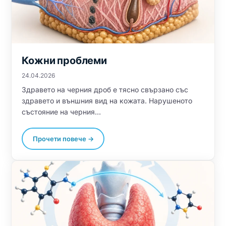
Съставки на LiverGuard
Често задавани въпроси – LiverGuard
Кожни проблеми
Купи Сега
24.04.2026
Здравето на черния дроб е тясно свързано със
здравето и външния вид на кожата. Нарушеното
състояние на черния…
Прочети повече →