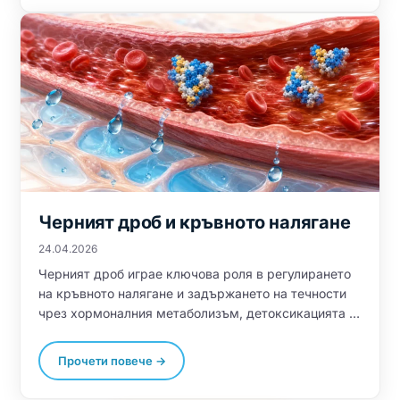
вещества като холин, инозитол, метионин и таурин,
могат да помогнат за намаляване на
чернодробните мазнини, без драстични промени в
диетата, предлагайки по-устойчив подход към
здравето на черния дроб.
Черният дроб и кръвното налягане
24.04.2026
Черният дроб играе ключова роля в регулирането
на кръвното налягане и задържането на течности
чрез хормоналния метаболизъм, детоксикацията и
електролитния баланс. Нарушената функция на
черния дроб може да доведе до хипертония и
Прочети повече →
отоци. Хранителни вещества като холин, инозитол,
метионин и таурин подпомагат здравето на черния