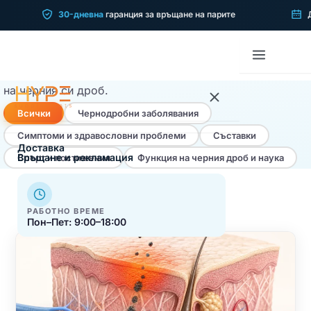
БЛОГ
Статии за
Вашето здраве
30-дневна
гаранция за връщане на парите
Дост
Научно обоснована информация, обяснена с ясен
език — за да вземате по-добри решения за здравето
на черния си дроб.
Всички
Чернодробни заболявания
Симптоми и здравословни проблеми
Съставки
Начална
Доставка
Връщане и рекламация
Спорт и постижения
Функция на черния дроб и наука
Наука
Нашата история
РАБОТНО ВРЕМЕ
Пон–Пет: 9:00–18:00
LiverGuard
Какво е LiverGuard
Ползи от LiverGuard