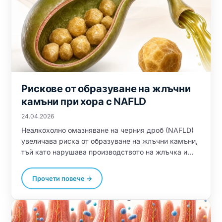
Рискове от образуване на жлъчни
камъни при хора с NAFLD
24.04.2026
Неалкохолно омазняване на черния дроб (NAFLD)
увеличава риска от образуване на жлъчни камъни,
тъй като нарушава производството на жлъчка и
липидния метаболизъм. Добавянето на холин,
инозитол, метионин и таурин може да намали този
Прочети повече →
риск чрез подобряване на жлъчния поток,
подпомагане на детоксикацията на черния дроб и
предотвратяване на кристализацията на
холестерола.