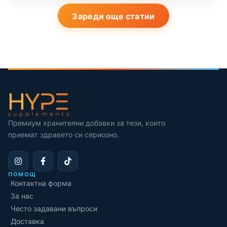
дроб, като потенциално намаляват задържането на
Зареди още статии
течности и стабилизират кръвното налягане,
особено след събуждане.
Премиум хранителни добавки за тези, които
приемат здравето си сериозно.
ПОМОЩ
Контактна форма
За нас
Често задавани въпроси
Доставка