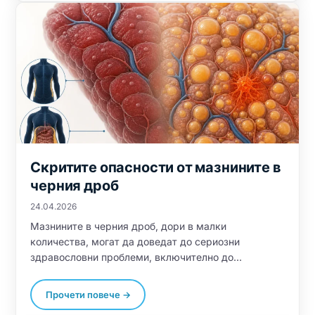
здравето на черния дроб, да се намалят
токсичните странични продукти и да се насърчи
възстановяването и регенерацията.
Скритите опасности от мазнините в
черния дроб
24.04.2026
Мазнините в черния дроб, дори в малки
количества, могат да доведат до сериозни
здравословни проблеми, включително до
заболяване наречено Омазнен черен дроб (ОЧД).
Традиционалното лечение често включва
Прочети повече →
ограничителни диети, но есенциални хранителни