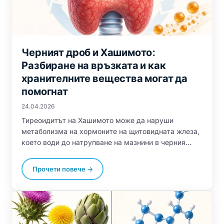
Черният дроб и Хашимото:
Разбиране на връзката и как
хранителните вещества могат да
помогнат
24.04.2026
Тиреоидитът на Хашимото може да наруши
метаболизма на хормоните на щитовидната жлеза,
което води до натрупване на мазнини в черния
дроб (NAFLD). Хранителни вещества като холин,
инозитол, метионин и таурин подпомагат здравето
Прочети повече →
на черния дроб, като подобряват липидния
метаболизъм, намаляват натрупването на мазнини
и подобряват инсулиновата чувствителност.