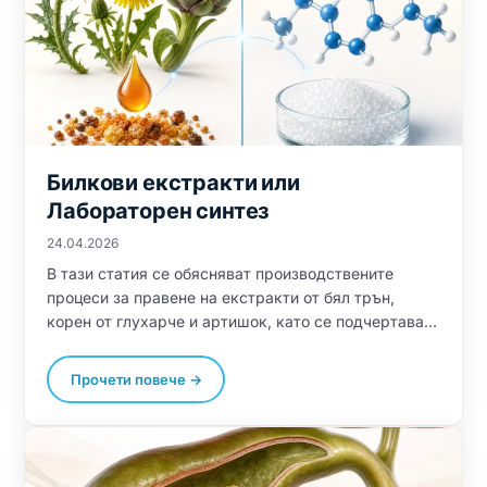
Билкови екстракти или
Лабораторен синтез
24.04.2026
В тази статия се обясняват производствените
процеси за правене на екстракти от бял трън,
корен от глухарче и артишок, като се подчертава
разликата в съдържанието на активни съставки.
Прави се съпоставка с лабораторно синтезираните
Прочети повече →
хранителни вещества като холин, инозитол,
метионин и таурин, като се подчертава тяхната по-
голяма прецизност и надеждност, благодарение на
контролираните производствени процеси.