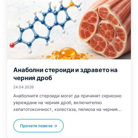
на мазнините, намалявайки оксидативния стрес и
подобрявайки функцията на чревната бариера.
Анаболни стероиди и здравето на
черния дроб
24.04.2026
Анаболните стероиди могат да причинят сериозно
увреждане на черния дроб, включително
хепатотоксичност, холестаза, пелиоза на черния
дроб и чернодробни тумори. Добавките за
поддържане на черния дроб, като LiverGuard, Бял
Прочети повече →
Трън, NAC и TUDCA, са от съществено значение по
време и след стероидни цикли, за да се защити